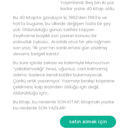
Yayımlandı. Beş bin iki yüz
kadar yazısı 40 kitap oldu.
Bu 40 kitapta görülüyor ki, 1962’den 1993’e ve
hatta bugüne, bu ülkede değişen fazla bir şey
yok. Öldürüldüğü günün tarihini taşıyan
Zeyilname başlıklı son yazının konusu bir
yolsuzluk öyküsü… Aradaki otuz bir yıla rağmen
son yazı, “ilk yazı”nın sanki ertesi gün yazılmış
devamı; belgeli kanıtı!
Bu süre içinde zekası ve kalemiyle Mumcu’nun
“yakalamadığı” hırsız, uğursuz, cani kalmamış
adeta. Sadece kendi katilini bulamayacak.
Çünkü artık yazamıyor. Yazmayı bırakıp köşesine
çekilmesi, kalp krizinden öldüğü için değil,
öldürüldüğü için!...
Bu kitap, bu nedenle SON KİTAP; kitaptaki yazılar
bu nedenle SON YAZILAR!
satın almak için