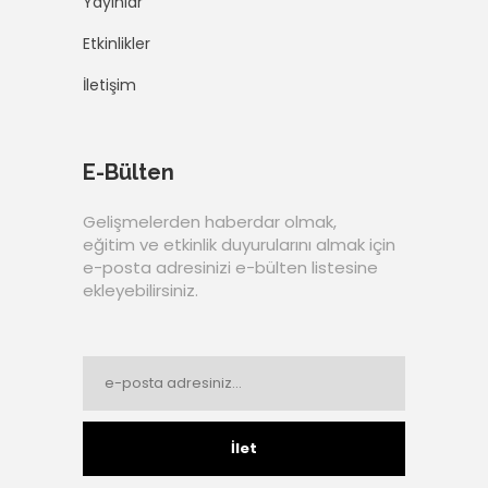
Yayınlar
Etkinlikler
İletişim
E-Bülten
Gelişmelerden haberdar olmak,
eğitim ve etkinlik duyurularını almak için
e-posta adresinizi e-bülten listesine
ekleyebilirsiniz.
İlet